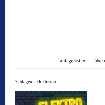
Zum
Inhalt
springen
antagonisten
antagonisten
über 
Schlagwort:
Inklusion