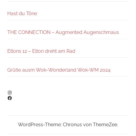
müller
,
Hast du Töne
Schamanismus
,
selfpublisherpreis
,
THE CONNECTION – Augmented Augenschmaus
Verkehrsunfall
Eltons 12 – Elton dreht am Rad
Grüße ausm Wok–Wonderland Wok-WM 2024
Instagram
Facebook
WordPress-Theme: Chronus von ThemeZee.