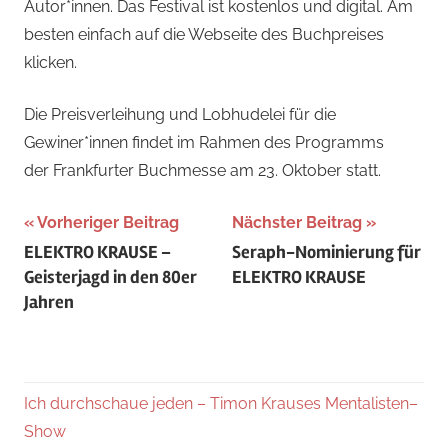
Autor*innen. Das Festival ist kostenlos und digital. Am
besten einfach auf die Webseite des Buchpreises
klicken.
Die Preisverleihung und Lobhudelei für die
Gewiner*innen findet im Rahmen des Programms
der Frankfurter Buchmesse am 23. Oktober statt.
Beitragsnavigation
Schlagwörter:
Vorheriger Beitrag
Nächster Beitrag
ELEKTRO KRAUSE –
Seraph-Nominierung für
Allerseele
,
Geisterjagd in den 80er
ELEKTRO KRAUSE
beseelt
,
Jahren
Koma
,
LKW-
Fahrer
,
longlist
,
Ich durchschaue jeden – Timon Krauses Mentalisten–
Missbrauch
,
Show
muellerautor
,